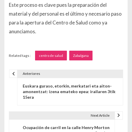
Este proceso es clave pues la preparación del
material y del personal es el último y necesario paso
para la apertura del Centro de Salud como ya
anunciamos.
Related tags :
centro de salud
Zabalgana
Anteriores
Navegación de entradas
Euskara guraso, etorkin, merkatari eta aiton-
amonentzat: izena emateko epea: irailaren 3tik
15era
Next Article
Ocupación de carril en la calle Henry Morton