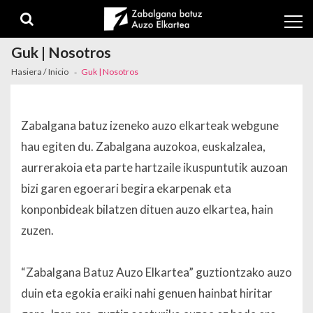
Skip to navigation
Skip to content
Guk | Nosotros
Hasiera / Inicio
Guk | Nosotros
Zabalgana batuz izeneko auzo elkarteak webgune
hau egiten du. Zabalgana auzokoa, euskalzalea,
aurrerakoia eta parte hartzaile ikuspuntutik auzoan
bizi garen egoerari begira ekarpenak eta
konponbideak bilatzen dituen auzo elkartea, hain
zuzen.
“Zabalgana Batuz Auzo Elkartea” guztiontzako auzo
duin eta egokia eraiki nahi genuen hainbat hiritar