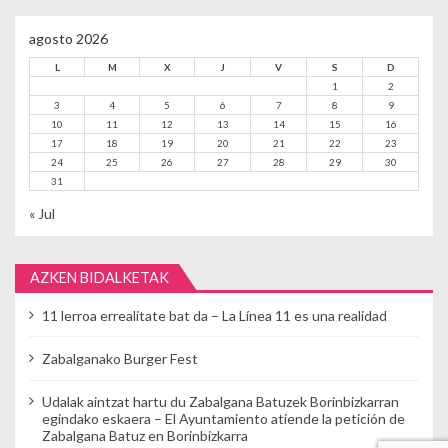
agosto 2026
L
M
X
J
V
S
D
1
2
3
4
5
6
7
8
9
10
11
12
13
14
15
16
17
18
19
20
21
22
23
24
25
26
27
28
29
30
31
« Jul
AZKEN BIDALKETAK
11 lerroa errealitate bat da – La Línea 11 es una realidad
Zabalganako Burger Fest
Udalak aintzat hartu du Zabalgana Batuzek Borinbizkarran
egindako eskaera – El Ayuntamiento atiende la petición de
Zabalgana Batuz en Borinbizkarra