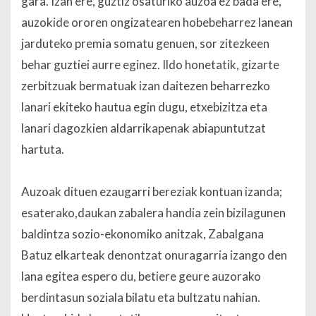
gara. Izan ere, guztiz osaturiko auzoa ez bada ere,
auzokide ororen ongizatearen hobebeharrez lanean
jarduteko premia somatu genuen, sor zitezkeen
behar guztiei aurre eginez. Ildo honetatik, gizarte
zerbitzuak bermatuak izan daitezen beharrezko
lanari ekiteko hautua egin dugu, etxebizitza eta
lanari dagozkien aldarrikapenak abiapuntutzat
hartuta.
Auzoak dituen ezaugarri bereziak kontuan izanda;
esaterako,daukan zabalera handia zein bizilagunen
baldintza sozio-ekonomiko anitzak, Zabalgana
Batuz elkarteak denontzat onuragarria izango den
lana egitea espero du, betiere geure auzorako
berdintasun soziala bilatu eta bultzatu nahian.