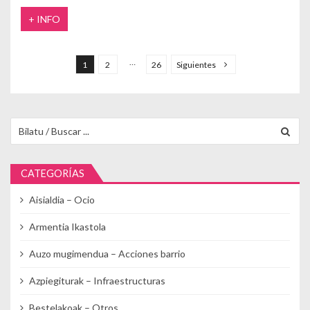
+ INFO
Paginación de entradas
…
1
2
26
Siguientes
Buscar para:
CATEGORÍAS
Aisialdia – Ocio
Armentia Ikastola
Auzo mugimendua – Acciones barrio
Azpiegiturak – Infraestructuras
Bestelakoak – Otros