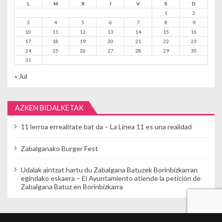
L
M
X
J
V
S
D
1
2
3
4
5
6
7
8
9
10
11
12
13
14
15
16
17
18
19
20
21
22
23
24
25
26
27
28
29
30
31
« Jul
AZKEN BIDALKETAK
11 lerroa errealitate bat da – La Línea 11 es una realidad
Zabalganako Burger Fest
Udalak aintzat hartu du Zabalgana Batuzek Borinbizkarran
egindako eskaera – El Ayuntamiento atiende la petición de
Zabalgana Batuz en Borinbizkarra