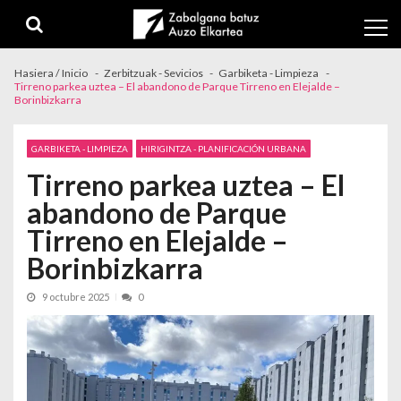
Skip to navigation
Skip to content
Hasiera / Inicio
Zerbitzuak - Sevicios
Garbiketa - Limpieza
Tirreno parkea uztea – El abandono de Parque Tirreno en Elejalde –
Borinbizkarra
GARBIKETA - LIMPIEZA
HIRIGINTZA - PLANIFICACIÓN URBANA
Tirreno parkea uztea – El
abandono de Parque
Tirreno en Elejalde –
Borinbizkarra
9 octubre 2025
0