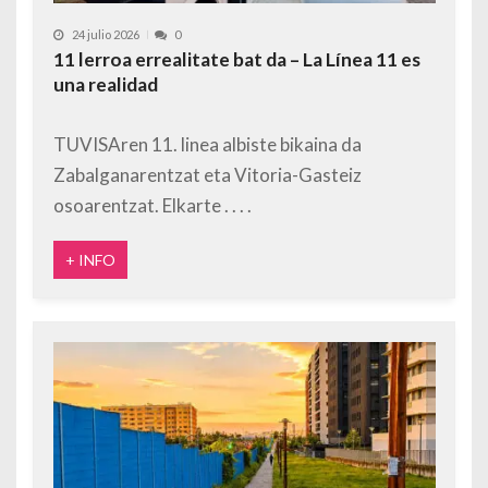
24 julio 2026
0
11 lerroa errealitate bat da – La Línea 11 es
una realidad
TUVISAren 11. linea albiste bikaina da
Zabalganarentzat eta Vitoria-Gasteiz
osoarentzat. Elkarte
+ INFO