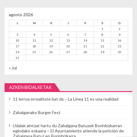
agosto 2026
L
M
X
J
V
S
D
1
2
3
4
5
6
7
8
9
10
11
12
13
14
15
16
17
18
19
20
21
22
23
24
25
26
27
28
29
30
31
« Jul
AZKEN BIDALKETAK
11 lerroa errealitate bat da – La Línea 11 es una realidad
Zabalganako Burger Fest
Udalak aintzat hartu du Zabalgana Batuzek Borinbizkarran
egindako eskaera – El Ayuntamiento atiende la petición de
Zabalgana Batuz en Borinbizkarra