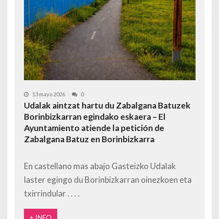
13 mayo 2026
0
Udalak aintzat hartu du Zabalgana Batuzek
Borinbizkarran egindako eskaera – El
Ayuntamiento atiende la petición de
Zabalgana Batuz en Borinbizkarra
En castellano mas abajo Gasteizko Udalak
laster egingo du Borinbizkarran oinezkoen eta
txirrindular
+ INFO