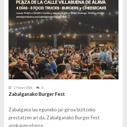
17 mayo 2026
0
Zabalganako Burger Fest
Zabalgana lau eguneko jai-giroa bizitzeko
prestatzen ari da, Zabalganako Burger Fest
azokaren etorre