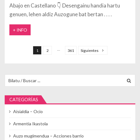
Abajo en Castellano 👇 Desengainu handia hartu
genuen, lehen aldiz Auzogune bat bertan
+ INFO
Paginación de entradas
…
1
2
361
Siguientes
Buscar para:
CATEGORÍAS
Aisialdia – Ocio
Armentia Ikastola
Auzo mugimendua – Acciones barrio