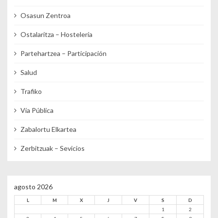
Osasun Zentroa
Ostalaritza – Hostelería
Partehartzea – Participación
Salud
Trafiko
Vía Pública
Zabalortu Elkartea
Zerbitzuak – Sevicios
agosto 2026
L
M
X
J
V
S
D
1
2