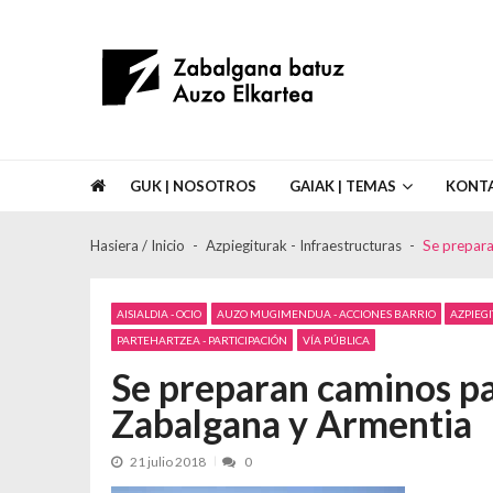
Skip to navigation
Skip to content
Asociación de Vecinos Zabalgana Bat
GUK | NOSOTROS
GAIAK | TEMAS
KONT
Hasiera / Inicio
Azpiegiturak - Infraestructuras
Se prepara
AISIALDIA - OCIO
AUZO MUGIMENDUA - ACCIONES BARRIO
AZPIEG
PARTEHARTZEA - PARTICIPACIÓN
VÍA PÚBLICA
Se preparan caminos pa
Zabalgana y Armentia
21 julio 2018
0