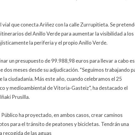
al vial que conecta Ariñez con la calle Zurrupitieta. Se pretend
inerarios del Anillo Verde para aumentar la visibilidad a los
jísticamente la periferia y el propio Anillo Verde.
inar un presupuesto de 99.988,98 euros para llevar a cabo e
 de dos meses desde su adjudicación. “Seguimos trabajando p
 de la ciudadanía. Más este año, cuando celebramos el 25
gico y medioambiental de Vitoria-Gasteiz”, ha destacado el
ñaki Prusilla.
Público ha proyectado, en ambos casos, crear caminos
aptos para el tránsito de peatones y bicicletas. Tendrán una
la recogida de las aguas