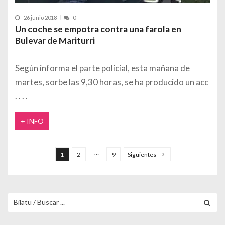
26 junio 2018
0
Un coche se empotra contra una farola en
Bulevar de Mariturri
Según informa el parte policial, esta mañana de
martes, sorbe las 9,30 horas, se ha producido un acc
+ INFO
Paginación de entradas
…
1
2
9
Siguientes
Buscar para: