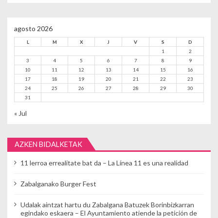
agosto 2026
L
M
X
J
V
S
D
1
2
3
4
5
6
7
8
9
10
11
12
13
14
15
16
17
18
19
20
21
22
23
24
25
26
27
28
29
30
31
« Jul
AZKEN BIDALKETAK
11 lerroa errealitate bat da – La Línea 11 es una realidad
Zabalganako Burger Fest
Udalak aintzat hartu du Zabalgana Batuzek Borinbizkarran
egindako eskaera – El Ayuntamiento atiende la petición de