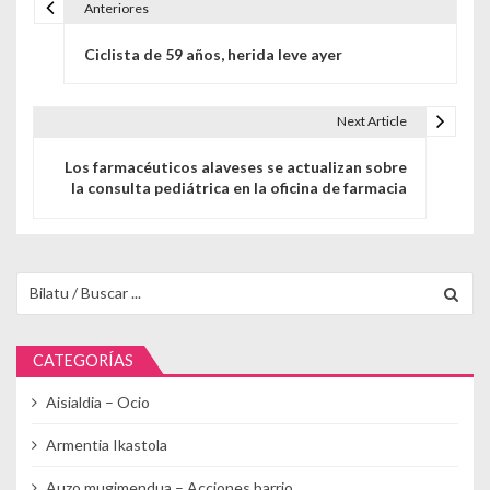
Anteriores
Navegación de entradas
Ciclista de 59 años, herida leve ayer
Next Article
Los farmacéuticos alaveses se actualizan sobre
la consulta pediátrica en la oficina de farmacia
Buscar para:
CATEGORÍAS
Aisialdia – Ocio
Armentia Ikastola
Auzo mugimendua – Acciones barrio