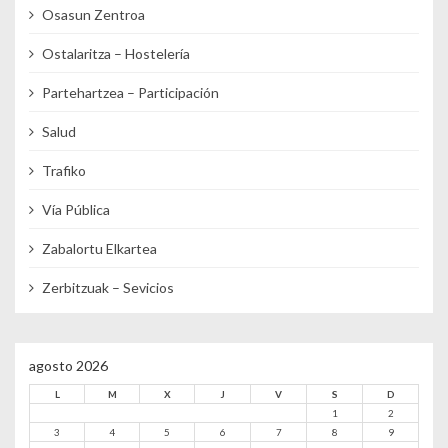
Osasun Zentroa
Ostalaritza – Hostelería
Partehartzea – Participación
Salud
Trafiko
Vía Pública
Zabalortu Elkartea
Zerbitzuak – Sevicios
agosto 2026
L
M
X
J
V
S
D
1
2
3
4
5
6
7
8
9