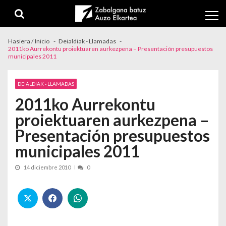
Skip to navigation
Skip to content
Hasiera / Inicio
Deialdiak - Llamadas
2011ko Aurrekontu proiektuaren aurkezpena – Presentación presupuestos
municipales 2011
DEIALDIAK - LLAMADAS
2011ko Aurrekontu
proiektuaren aurkezpena –
Presentación presupuestos
municipales 2011
14 diciembre 2010
0