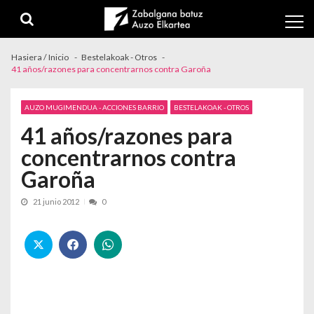
Skip to navigation
Skip to content
Hasiera / Inicio
Bestelakoak - Otros
41 años/razones para concentrarnos contra Garoña
AUZO MUGIMENDUA - ACCIONES BARRIO
BESTELAKOAK - OTROS
41 años/razones para
concentrarnos contra
Garoña
21 junio 2012
0