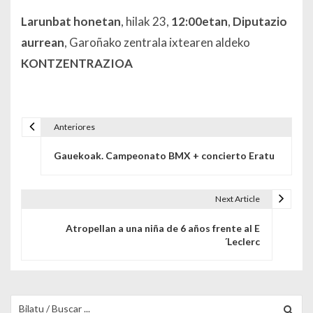
Larunbat honetan
, hilak 23,
12:00etan
,
Diputazio
aurrean
, Garoñako zentrala ixtearen aldeko
KONTZENTRAZIOA
Anteriores
Navegación de entradas
Gauekoak. Campeonato BMX + concierto Eratu
Next Article
Atropellan a una niña de 6 años frente al E
´Leclerc
Buscar para: