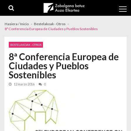
Skip to navigation
Skip to content
Hasiera / Inicio
Bestelakoak - Otros
8ª Conferencia Europea de Ciudades y Pueblos Sostenibles
BESTELAKOAK - OTROS
8ª Conferencia Europea de
Ciudades y Pueblos
Sostenibles
12 marzo 2016
0