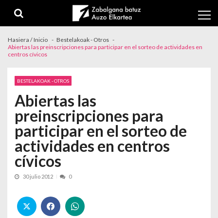
Skip to navigation
Skip to content
Hasiera / Inicio
Bestelakoak - Otros
Abiertas las preinscripciones para participar en el sorteo de actividades en
centros cívicos
BESTELAKOAK - OTROS
Abiertas las
preinscripciones para
participar en el sorteo de
actividades en centros
cívicos
30 julio 2012
0