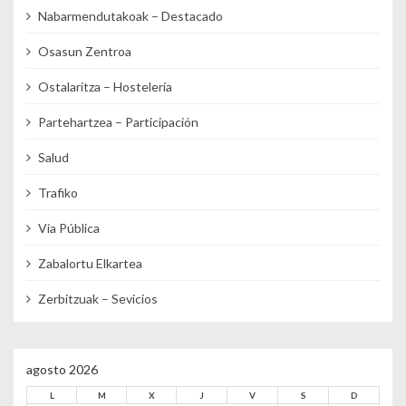
Nabarmendutakoak – Destacado
Osasun Zentroa
Ostalaritza – Hostelería
Partehartzea – Participación
Salud
Trafiko
Vía Pública
Zabalortu Elkartea
Zerbitzuak – Sevicios
agosto 2026
L
M
X
J
V
S
D