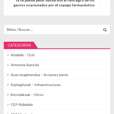
Ya se puede pedir desde hoy el reintegro de los
gastos ocasionados por el copago farmacéutico
Buscar para:
CATEGORÍAS
Aisialdia – Ocio
Armentia Ikastola
Auzo mugimendua – Acciones barrio
Azpiegiturak – Infraestructuras
Bestelakoak – Otros
CEP Aldaialde