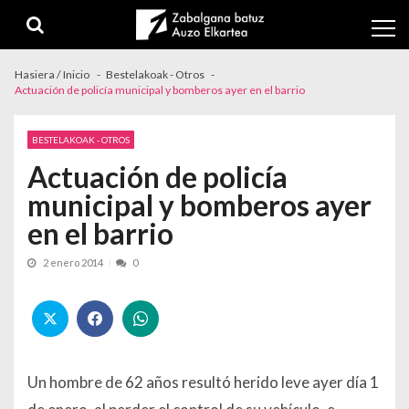
Skip to navigation
Skip to content
Hasiera / Inicio
Bestelakoak - Otros
Actuación de policía municipal y bomberos ayer en el barrio
BESTELAKOAK - OTROS
Actuación de policía
municipal y bomberos ayer
en el barrio
2 enero 2014
0
Un hombre de 62 años resultó herido leve ayer día 1