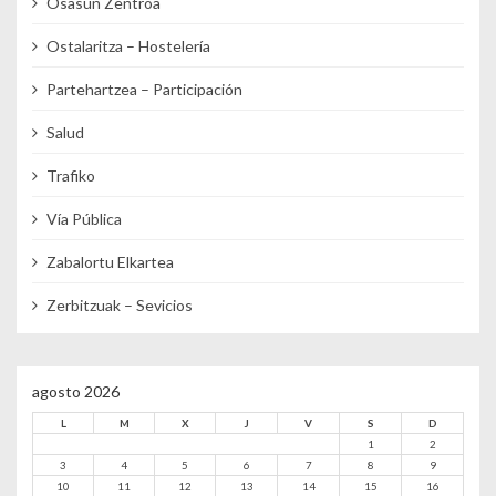
Osasun Zentroa
Ostalaritza – Hostelería
Partehartzea – Participación
Salud
Trafiko
Vía Pública
Zabalortu Elkartea
Zerbitzuak – Sevicios
agosto 2026
L
M
X
J
V
S
D
1
2
3
4
5
6
7
8
9
10
11
12
13
14
15
16