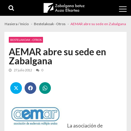
Skip to navigation
Skip to content
Hasiera / Inicio
Bestelakoak - Otros
AEMAR abre su sede en Zabalgana
BESTELAKOAK - OTROS
AEMAR abre su sede en
Zabalgana
27 julio 2012
0
La asociación de