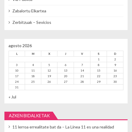
Zabalortu Elkartea
Zerbitzuak – Sevicios
agosto 2026
L
M
X
J
V
S
D
1
2
3
4
5
6
7
8
9
10
11
12
13
14
15
16
17
18
19
20
21
22
23
24
25
26
27
28
29
30
31
« Jul
AZKEN BIDALKETAK
11 lerroa errealitate bat da – La Línea 11 es una realidad