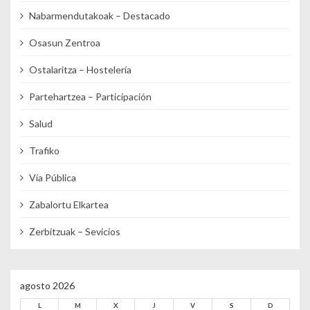
Nabarmendutakoak – Destacado
Osasun Zentroa
Ostalaritza – Hostelería
Partehartzea – Participación
Salud
Trafiko
Vía Pública
Zabalortu Elkartea
Zerbitzuak – Sevicios
agosto 2026
L
M
X
J
V
S
D