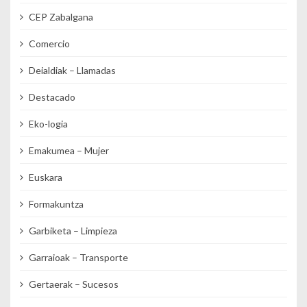
CEP Zabalgana
Comercio
Deialdiak – Llamadas
Destacado
Eko-logia
Emakumea – Mujer
Euskara
Formakuntza
Garbiketa – Limpieza
Garraioak – Transporte
Gertaerak – Sucesos