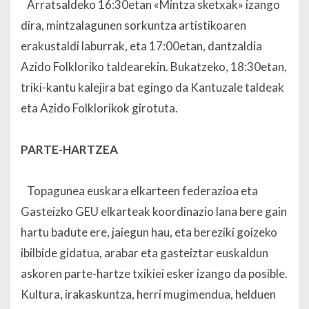
Arratsaldeko 16:30etan «Mintza sketxak» izango
dira, mintzalagunen sorkuntza artistikoaren
erakustaldi laburrak, eta 17:00etan, dantzaldia
Azido Folkloriko taldearekin. Bukatzeko, 18:30etan,
triki-kantu kalejira bat egingo da Kantuzale taldeak
eta Azido Folklorikok girotuta.
PARTE-HARTZEA
Topagunea euskara elkarteen federazioa eta
Gasteizko GEU elkarteak koordinazio lana bere gain
hartu badute ere, jaiegun hau, eta bereziki goizeko
ibilbide gidatua, arabar eta gasteiztar euskaldun
askoren parte-hartze txikiei esker izango da posible.
Kultura, irakaskuntza, herri mugimendua, helduen