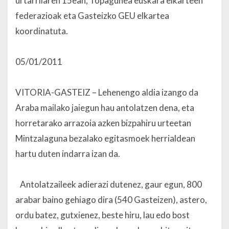
urtarrilaren 15ean, Topagunea euskara elkarteen
federazioak eta Gasteizko GEU elkartea
koordinatuta.
05/01/2011
VITORIA-GASTEIZ – Lehenengo aldia izango da
Araba mailako jaiegun hau antolatzen dena, eta
horretarako arrazoia azken bizpahiru urteetan
Mintzalaguna bezalako egitasmoek herrialdean
hartu duten indarra izan da.
Antolatzaileek adierazi dutenez, gaur egun, 800
arabar baino gehiago dira (540 Gasteizen), astero,
ordu batez, gutxienez, beste hiru, lau edo bost