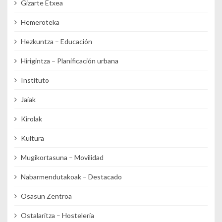
Gizarte Etxea
Hemeroteka
Hezkuntza – Educación
Hirigintza – Planificación urbana
Instituto
Jaiak
Kirolak
Kultura
Mugikortasuna – Movilidad
Nabarmendutakoak – Destacado
Osasun Zentroa
Ostalaritza – Hostelería