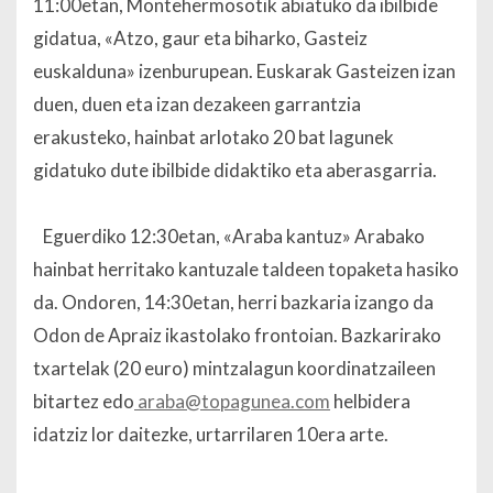
11:00etan, Montehermosotik abiatuko da ibilbide
gidatua, «Atzo, gaur eta biharko, Gasteiz
euskalduna» izenburupean. Euskarak Gasteizen izan
duen, duen eta izan dezakeen garrantzia
erakusteko, hainbat arlotako 20 bat lagunek
gidatuko dute ibilbide didaktiko eta aberasgarria.
Eguerdiko 12:30etan, «Araba kantuz» Arabako
hainbat herritako kantuzale taldeen topaketa hasiko
da. Ondoren, 14:30etan, herri bazkaria izango da
Odon de Apraiz ikastolako frontoian. Bazkarirako
txartelak (20 euro) mintzalagun koordinatzaileen
bitartez edo
araba@topagunea.com
helbidera
idatziz lor daitezke, urtarrilaren 10era arte.