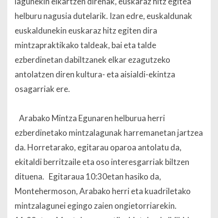
lagunekin elkartzen direnak, euskaraz hitz egitea
helburu nagusia dutelarik. Izan edre, euskaldunak
euskaldunekin euskaraz hitz egiten dira
mintzapraktikako taldeak, bai eta talde
ezberdinetan dabiltzanek elkar ezagutzeko
antolatzen diren kultura- eta aisialdi-ekintza
osagarriak ere.
Arabako Mintza Egunaren helburua herri
ezberdinetako mintzalagunak harremanetan jartzea
da. Horretarako, egitarau oparoa antolatu da,
ekitaldi berritzaile eta oso interesgarriak biltzen
dituena. Egitaraua 10:30etan hasiko da,
Montehermoson, Arabako herri eta kuadriletako
mintzalagunei egingo zaien ongietorriarekin.