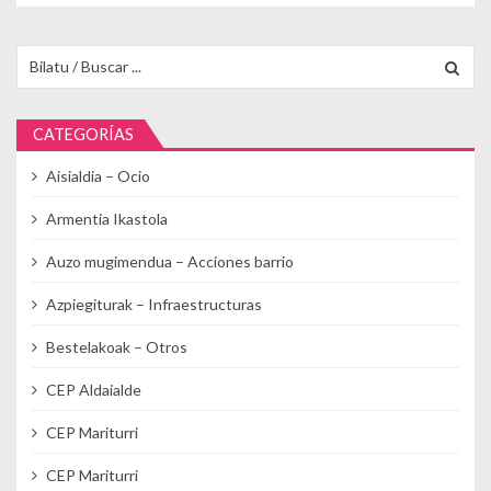
Buscar para:
CATEGORÍAS
Aisialdia – Ocio
Armentia Ikastola
Auzo mugimendua – Acciones barrio
Azpiegiturak – Infraestructuras
Bestelakoak – Otros
CEP Aldaialde
CEP Mariturri
CEP Mariturri