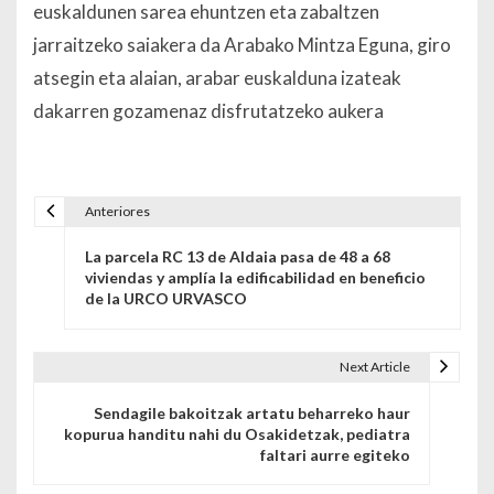
euskaldunen sarea ehuntzen eta zabaltzen
jarraitzeko saiakera da Arabako Mintza Eguna, giro
atsegin eta alaian, arabar euskalduna izateak
dakarren gozamenaz disfrutatzeko aukera
Anteriores
Navegación de entradas
La parcela RC 13 de Aldaia pasa de 48 a 68
viviendas y amplía la edificabilidad en beneficio
de la URCO URVASCO
Next Article
Sendagile bakoitzak artatu beharreko haur
kopurua handitu nahi du Osakidetzak, pediatra
faltari aurre egiteko