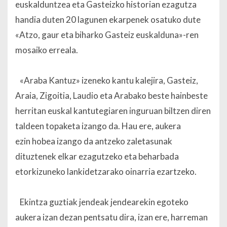
euskalduntzea eta Gasteizko historian ezagutza
handia duten 20 lagunen ekarpenek osatuko dute
«Atzo, gaur eta biharko Gasteiz euskalduna»-ren
mosaiko erreala.
«Araba Kantuz» izeneko kantu kalejira, Gasteiz,
Araia, Zigoitia, Laudio eta Arabako beste hainbeste
herritan euskal kantutegiaren inguruan biltzen diren
taldeen topaketa izango da. Hau ere, aukera
ezin hobea izango da antzeko zaletasunak
dituztenek elkar ezagutzeko eta beharbada
etorkizuneko lankidetzarako oinarria ezartzeko.
Ekintza guztiak jendeak jendearekin egoteko
aukera izan dezan pentsatu dira, izan ere, harreman