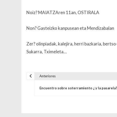
Noiz? MAIATZAren 11an, OSTIRALA
Non? Gasteizko kanpusean eta Mendizabalan
Zer? olinpiadak, kalejira, herri bazkaria, bert
Sukarra, Tximeleta…
Anteriores
Navegación de entrada
Encuentro sobre soterramiento ¿ y la pasarela