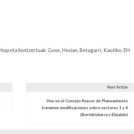
so-hop eta kontzertuak: Gose, Hesian, Betagarri, Kaotiko, EH
Next Article
s
?
Hoy en el Consejo Asesor de Planeamiento
tratamos modificaciones sobre sectores 1 y 4
(Borinbizkarra y Elejalde)