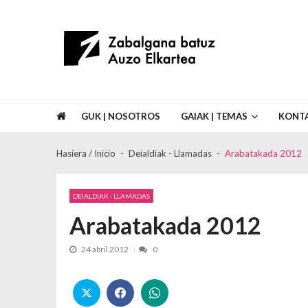
Skip to navigation
Skip to content
Asociación de Vecinos Zabalgana Bat
GUK | NOSOTROS
GAIAK | TEMAS
KONT
Hasiera / Inicio
Deialdiak - Llamadas
Arabatakada 2012
DEIALDIAK - LLAMADAS
Arabatakada 2012
24 abril 2012
0