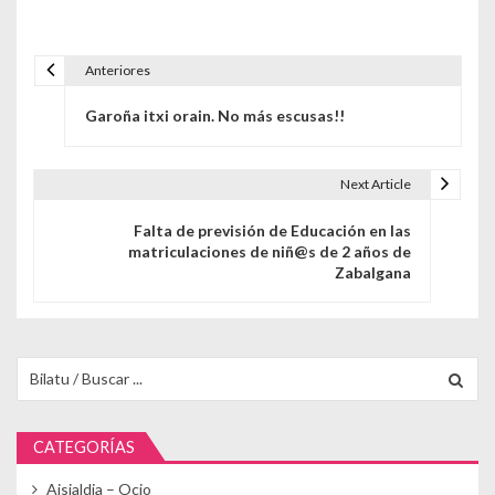
Anteriores
Navegación de entradas
Garoña itxi orain. No más escusas!!
Next Article
Falta de previsión de Educación en las
matriculaciones de niñ@s de 2 años de
Zabalgana
Buscar para:
CATEGORÍAS
Aisialdia – Ocio