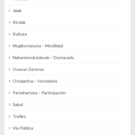
Jaiak
Kirolak
Kultura
Mugikortasuna – Movilidad
Nabarmendutakoak – Destacado
Osasun Zentroa
Ostalaritza – Hostelería
Partehartzea – Participación
Salud
Trafiko
Vía Pública