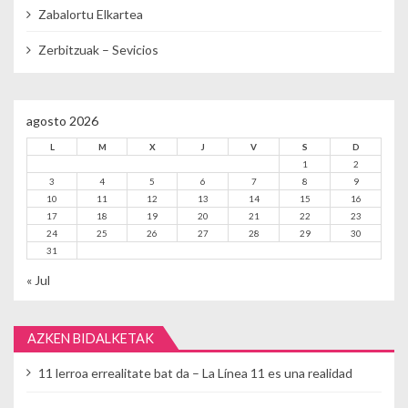
Zabalortu Elkartea
Zerbitzuak – Sevicios
agosto 2026
L
M
X
J
V
S
D
1
2
3
4
5
6
7
8
9
10
11
12
13
14
15
16
17
18
19
20
21
22
23
24
25
26
27
28
29
30
31
« Jul
AZKEN BIDALKETAK
11 lerroa errealitate bat da – La Línea 11 es una realidad