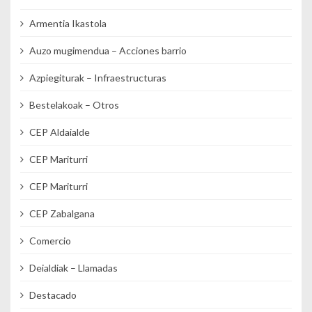
Armentia Ikastola
Auzo mugimendua – Acciones barrio
Azpiegiturak – Infraestructuras
Bestelakoak – Otros
CEP Aldaialde
CEP Mariturri
CEP Mariturri
CEP Zabalgana
Comercio
Deialdiak – Llamadas
Destacado