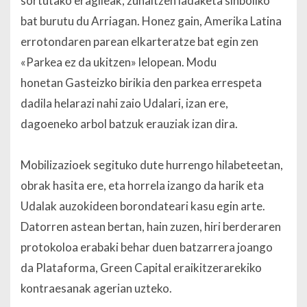
sortutako eragileak, zuhaitzen ladaketa sinboliko
bat burutu du Arriagan. Honez gain, Amerika Latina
errotondaren parean elkarteratze bat egin zen
«Parkea ez da ukitzen» lelopean. Modu
honetan Gasteizko birikia den parkea errespeta
dadila helarazi nahi zaio Udalari, izan ere,
dagoeneko arbol batzuk erauziak izan dira.
Mobilizazioek segituko dute hurrengo hilabeteetan,
obrak hasita ere, eta horrela izango da harik eta
Udalak auzokideen borondateari kasu egin arte.
Datorren astean bertan, hain zuzen, hiri berderaren
protokoloa erabaki behar duen batzarrera joango
da Plataforma, Green Capital eraikitzerarekiko
kontraesanak agerian uzteko.