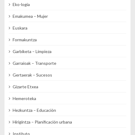
Eko-logia
Emakumea – Mujer
Euskara
Formakuntza
Garbiketa – Limpieza
Garraioak – Transporte
Gertaerak – Sucesos
Gizarte Etxea
Hemeroteka
Hezkuntza – Educación
Hirigintza – Planificación urbana
Instituto