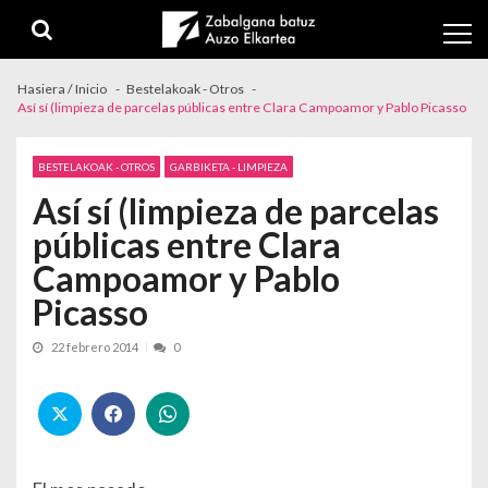
Skip to navigation
Skip to content
Hasiera / Inicio
Bestelakoak - Otros
Así sí (limpieza de parcelas públicas entre Clara Campoamor y Pablo Picasso
BESTELAKOAK - OTROS
GARBIKETA - LIMPIEZA
Así sí (limpieza de parcelas
públicas entre Clara
Campoamor y Pablo
Picasso
22 febrero 2014
0