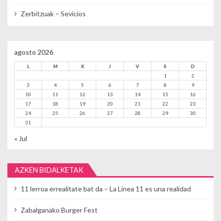
Zerbitzuak – Sevicios
agosto 2026
L
M
X
J
V
S
D
1
2
3
4
5
6
7
8
9
10
11
12
13
14
15
16
17
18
19
20
21
22
23
24
25
26
27
28
29
30
31
« Jul
AZKEN BIDALKETAK
11 lerroa errealitate bat da – La Línea 11 es una realidad
Zabalganako Burger Fest