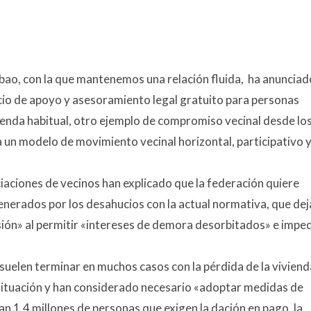
lbao, con la que mantenemos una relación fluida, ha anunciad
icio de apoyo y asesoramiento legal gratuito para personas
ienda habitual, otro ejemplo de compromiso vecinal desde lo
a un modelo de movimiento vecinal horizontal, participativo 
iaciones de vecinos han explicado que la federación quiere
generados por los desahucios con la actual normativa, que dej
sión
» al permitir «
intereses de demora desorbitados
» e imped
suelen terminar en muchos casos con la pérdida de la viviend
situación y han considerado necesario «
adoptar medidas de
an 1,4 millones de personas que exigen la dación en pago, la