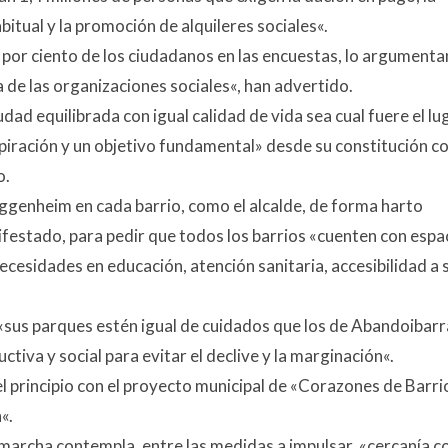
bitual y la promoción de alquileres sociales
«.
0 por ciento de los ciudadanos en las encuestas, lo argumenta
a de las organizaciones sociales
«, han advertido.
udad equilibrada con igual calidad de vida sea cual fuere el lu
piración y un objetivo fundamental
» desde su constitución 
o.
ggenheim en cada barrio, como el alcalde, de forma harto
ifestado, para pedir que todos los barrios «cuenten
con espa
necesidades en educación, atención sanitaria, accesibilidad a 
 «sus
parques estén igual de cuidados que los de Abandoibarr
ctiva y social para evitar el declive y la marginación
«.
l principio con el proyecto municipal de «Corazones de Barri
n
«.
 marcha contempla, entre las medidas a impulsar, «
cercanía co