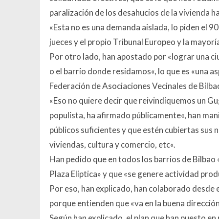
paralización de los desahucios de la vivienda ha
«
Esta no es una demanda aislada, lo piden el 9
jueces y el propio Tribunal Europeo y la mayorí
Por otro lado, han apostado por «l
ograr una ci
o el barrio donde residamos
«, lo que es «
una as
Federación de Asociaciones Vecinales de Bilba
«
Eso no quiere decir que reivindiquemos un Gu
populista, ha afirmado públicamente
«, han man
públicos suficientes y que estén cubiertas sus 
viviendas, cultura y comercio, etc
«.
Han pedido que en todos los barrios de Bilbao
Plaza Elíptica
» y que «
se genere actividad produ
Por eso, han explicado, han colaborado desde e
porque entienden que «
va en la buena direcció
Según han explicado, el plan que han puesto en