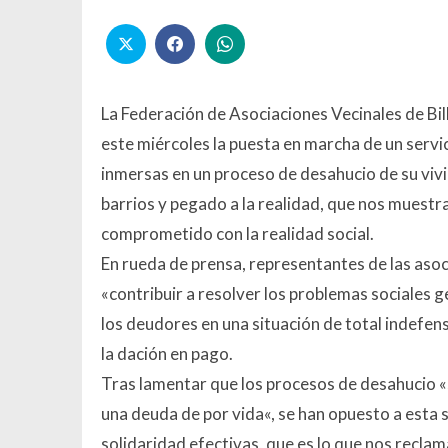
La Federación de Asociaciones Vecinales de Bi
este miércoles la puesta en marcha de un serv
inmersas en un proceso de desahucio de su viv
barrios y pegado a la realidad, que nos muestr
comprometido con la realidad social.
En rueda de prensa, representantes de las asoc
«contribuir a resolver los problemas sociales 
los deudores en una situación de total indefen
la dación en pago.
Tras lamentar que los procesos de desahucio «
una deuda de por vida
«, se han opuesto a esta 
solidaridad efectivas, que es lo que nos reclam