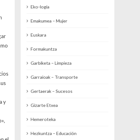
Eko-logia
n
Emakumea – Mujer
Euskara
gar
como
Formakuntza
Garbiketa – Limpieza
cios
Garraioak – Transporte
sus
Gertaerak – Sucesos
a y
Gizarte Etxea
Hemeroteka
o»,
Hezkuntza – Educación
n el