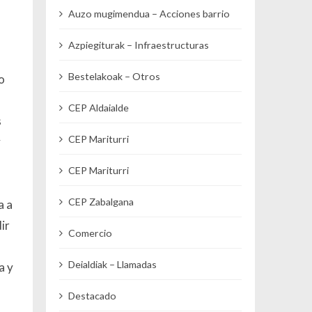
Auzo mugimendua – Acciones barrio
Azpiegiturak – Infraestructuras
Bestelakoak – Otros
o
CEP Aldaialde
s
CEP Mariturri
y
CEP Mariturri
CEP Zabalgana
a a
ir
Comercio
Deialdiak – Llamadas
a y
Destacado