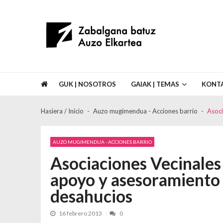
Skip to navigation
Skip to content
Asociación de Vecinos Zabalgana Bat
GUK | NOSOTROS
GAIAK | TEMAS
KONT
Hasiera / Inicio
Auzo mugimendua - Acciones barrio
Asoci
AUZO MUGIMENDUA - ACCIONES BARRIO
Asociaciones Vecinales 
apoyo y asesoramiento 
desahucios
16 febrero 2013
0