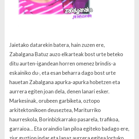
Jaietako datarekin batera, hain zuzen ere,
Zabalgana Batuz auzo elkarteak bost urte beteko
ditu aurten-igandean horren omenez brindis-a
eskainiko du-, eta esan beharra dago bost urte
hauetan Zabalgana apurka-apurka hobetzen eta
aurrera egiten joan dela, denen lanari esker.
Markesinak, orubeen garbiketa, oztopo
arkitektonikoen deuseztea, Mariturriko
haurreskola, Borinbizkarrako pasarela, trafikoa,
garraioa… Eta oraindio lan piloa egiteko badago ere,
ziur guztion indar eta lanaz aurrera egitea lortuko