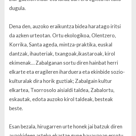
dugula.
Dena den, auzoko eraikuntza bidea haratago iritsi
da azken urteotan. Ortu ekologikoa, Olentzero,
Korrika, Santa ageda, mintza-praktika, euskal
dantzak, ihauteriak, txangoak,ikastaroak, kirol
ekimenak… Zabalganan sortu diren hainbat herri
elkarte eta eragileren iharduera eta ekinbide sozio-
kulturalak dira horik guztiak; Zabalgain kultur
elkartea, Txorrosolo aisialdi taldea, Zabalortu,
eskautak, edota auzoko kirol taldeak, besteak
beste.
Esan bezala, hirugarren urte honek jai batzuk diren
auzokideen arteko ekartze gune hauauzoan errotu