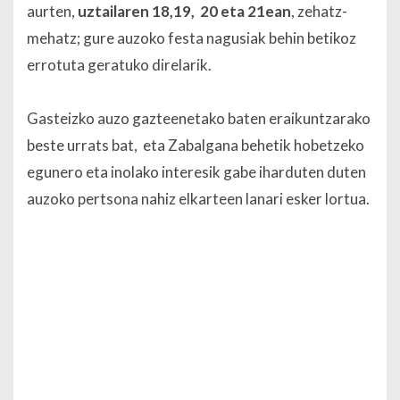
aurten,
uztailaren 18,19, 20 eta 21ean
, zehatz-
mehatz; gure auzoko festa nagusiak behin betikoz
errotuta geratuko direlarik.
Gasteizko auzo gazteenetako baten eraikuntzarako
beste urrats bat, eta Zabalgana behetik hobetzeko
egunero eta inolako interesik gabe iharduten duten
auzoko pertsona nahiz elkarteen lanari esker lortua.