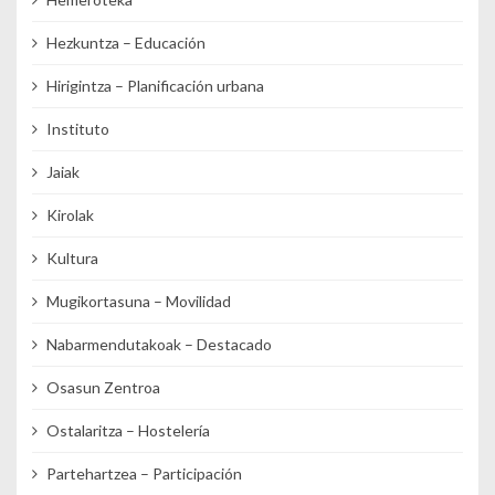
Hezkuntza – Educación
Hirigintza – Planificación urbana
Instituto
Jaiak
Kirolak
Kultura
Mugikortasuna – Movilidad
Nabarmendutakoak – Destacado
Osasun Zentroa
Ostalaritza – Hostelería
Partehartzea – Participación