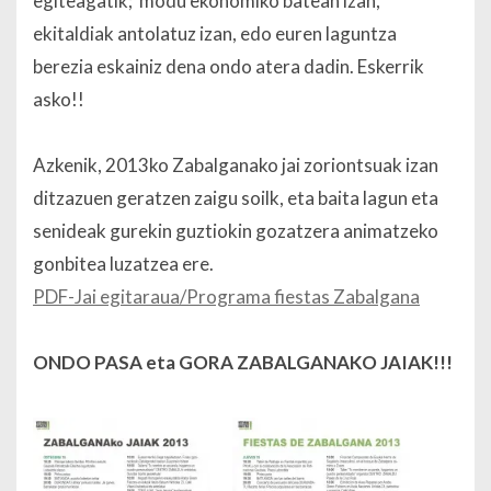
egiteagatik; modu ekonomiko batean izan,
ekitaldiak antolatuz izan, edo euren laguntza
berezia eskainiz dena ondo atera dadin. Eskerrik
asko!!
Azkenik, 2013ko Zabalganako jai zoriontsuak izan
ditzazuen geratzen zaigu soilk, eta baita lagun eta
senideak gurekin guztiokin gozatzera animatzeko
gonbitea luzatzea ere.
PDF-Jai egitaraua/Programa fiestas Zabalgana
ONDO PASA eta GORA ZABALGANAKO JAIAK!!!