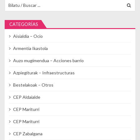
Buscar para:
CATEGORÍAS
Aisialdia – Ocio
Armentia Ikastola
Auzo mugimendua – Acciones barrio
Azpiegiturak – Infraestructuras
Bestelakoak – Otros
CEP Aldaialde
CEP Mariturri
CEP Mariturri
CEP Zabalgana