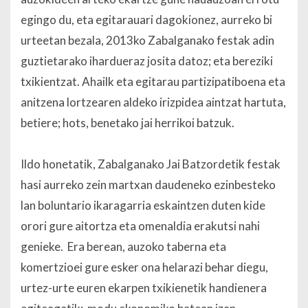
egingo du, eta egitarauari dagokionez, aurreko bi
urteetan bezala, 2013ko Zabalganako festak adin
guztietarako ihardueraz josita datoz; eta bereziki
txikientzat. Ahailk eta egitarau partizipatiboena eta
anitzena lortzearen aldeko irizpidea aintzat hartuta,
betiere; hots, benetako jai herrikoi batzuk.
Ildo honetatik, Zabalganako Jai Batzordetik festak
hasi aurreko zein martxan daudeneko ezinbesteko
lan boluntario ikaragarria eskaintzen duten kide
orori gure aitortza eta omenaldia erakutsi nahi
genieke. Era berean, auzoko taberna eta
komertzioei gure esker ona helarazi behar diegu,
urtez-urte euren ekarpen txikienetik handienera