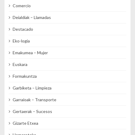
Comercio
Deialdiak – Llamadas
Destacado
Eko-logia
Emakumea – Mujer
Euskara
Formakuntza
Garbiketa – Limpieza
Garraioak – Transporte
Gertaerak – Sucesos
Gizarte Etxea
Hemeroteka