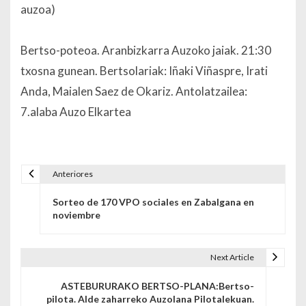
auzoa)
Bertso-poteoa. Aranbizkarra Auzoko jaiak. 21:30
txosna gunean. Bertsolariak: Iñaki Viñaspre, Irati
Anda, Maialen Saez de Okariz. Antolatzailea:
7.alaba Auzo Elkartea
Anteriores
Navegación de entradas
Sorteo de 170 VPO sociales en Zabalgana en
noviembre
Next Article
ASTEBURURAKO BERTSO-PLANA:Bertso-
pilota. Alde zaharreko Auzolana Pilotalekuan.