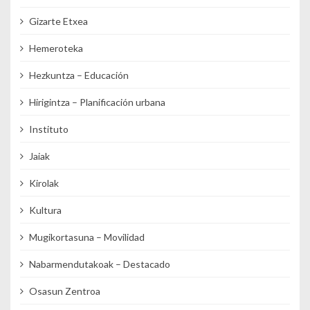
Gizarte Etxea
Hemeroteka
Hezkuntza – Educación
Hirigintza – Planificación urbana
Instituto
Jaiak
Kirolak
Kultura
Mugikortasuna – Movilidad
Nabarmendutakoak – Destacado
Osasun Zentroa