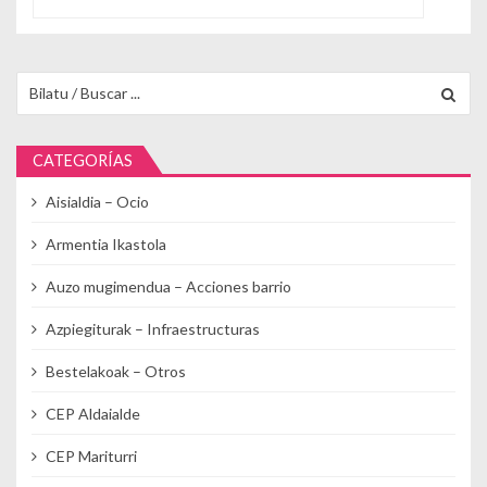
Buscar para:
CATEGORÍAS
Aisialdia – Ocio
Armentia Ikastola
Auzo mugimendua – Acciones barrio
Azpiegiturak – Infraestructuras
Bestelakoak – Otros
CEP Aldaialde
CEP Mariturri