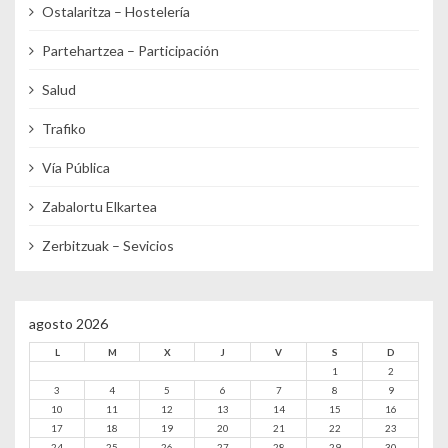
Ostalaritza – Hostelería
Partehartzea – Participación
Salud
Trafiko
Vía Pública
Zabalortu Elkartea
Zerbitzuak – Sevicios
agosto 2026
L
M
X
J
V
S
D
1
2
3
4
5
6
7
8
9
10
11
12
13
14
15
16
17
18
19
20
21
22
23
24
25
26
27
28
29
30