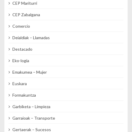
CEP Mariturri
CEP Zabalgana
Comercio
Deialdiak – Llamadas
Destacado
Eko-logia
Emakumea – Mujer
Euskara
Formakuntza
Garbiketa – Limpieza
Garraioak – Transporte
Gertaerak – Sucesos