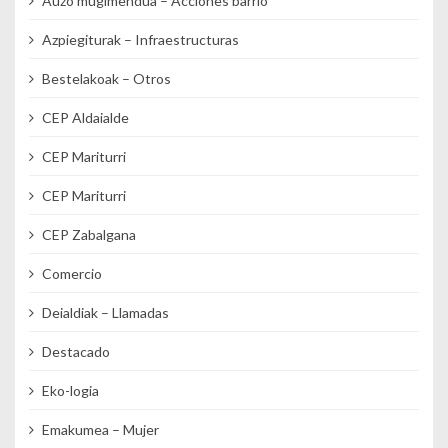
Auzo mugimendua – Acciones barrio
Azpiegiturak – Infraestructuras
Bestelakoak – Otros
CEP Aldaialde
CEP Mariturri
CEP Mariturri
CEP Zabalgana
Comercio
Deialdiak – Llamadas
Destacado
Eko-logia
Emakumea – Mujer