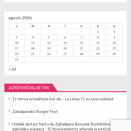
agosto 2026
L
M
X
J
V
S
D
1
2
3
4
5
6
7
8
9
10
11
12
13
14
15
16
17
18
19
20
21
22
23
24
25
26
27
28
29
30
31
« Jul
AZKEN BIDALKETAK
11 lerroa errealitate bat da – La Línea 11 es una realidad
Zabalganako Burger Fest
Udalak aintzat hartu du Zabalgana Batuzek Borinbizkarran
egindako eskaera – El Ayuntamiento atiende la petición de