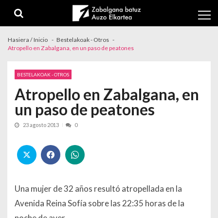
Skip to navigation
Skip to content
Hasiera / Inicio
Bestelakoak - Otros
Atropello en Zabalgana, en un paso de peatones
BESTELAKOAK - OTROS
Atropello en Zabalgana, en
un paso de peatones
23 agosto 2013
0
Una mujer de 32 años resultó atropellada en la
Avenida Reina Sofía sobre las 22:35 horas de la
noche de ayer.