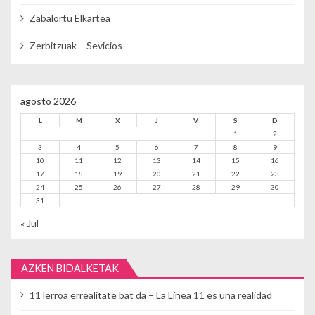
Zabalortu Elkartea
Zerbitzuak – Sevicios
agosto 2026
L
M
X
J
V
S
D
1
2
3
4
5
6
7
8
9
10
11
12
13
14
15
16
17
18
19
20
21
22
23
24
25
26
27
28
29
30
31
« Jul
AZKEN BIDALKETAK
11 lerroa errealitate bat da – La Línea 11 es una realidad