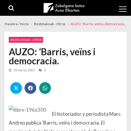
Skip to navigation
Skip to content
Hasiera / Inicio
Bestelakoak - Otros
AUZO: ‘Barris, veïns i democracia.
BESTELAKOAK - OTROS
AUZO: ‘Barris, veïns i
democracia.
29 marzo 2015
0
El historiador y periodista Marc
Andreu publica ‘Barris, veïns i democracia. El