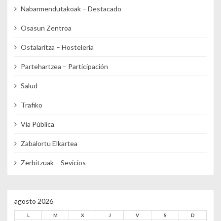
Nabarmendutakoak – Destacado
Osasun Zentroa
Ostalaritza – Hostelería
Partehartzea – Participación
Salud
Trafiko
Vía Pública
Zabalortu Elkartea
Zerbitzuak – Sevicios
agosto 2026
L
M
X
J
V
S
D