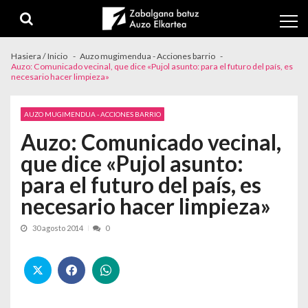
Skip to navigation
Skip to content
Hasiera / Inicio
Auzo mugimendua - Acciones barrio
Auzo: Comunicado vecinal, que dice «Pujol asunto: para el futuro del país, es
necesario hacer limpieza»
AUZO MUGIMENDUA - ACCIONES BARRIO
Auzo: Comunicado vecinal,
que dice «Pujol asunto:
para el futuro del país, es
necesario hacer limpieza»
30 agosto 2014
0