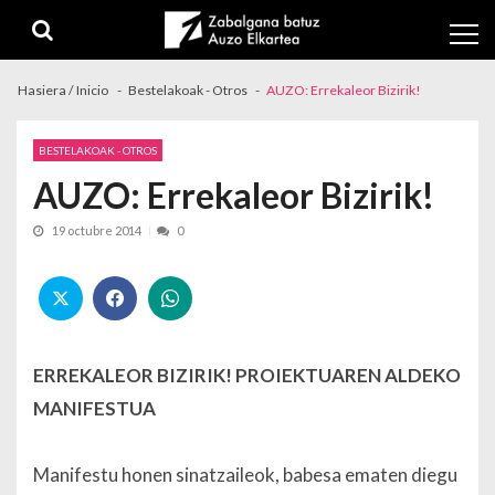
Skip to navigation
Skip to content
Hasiera / Inicio
Bestelakoak - Otros
AUZO: Errekaleor Bizirik!
BESTELAKOAK - OTROS
AUZO: Errekaleor Bizirik!
19 octubre 2014
0
ERREKALEOR BIZIRIK! PROIEKTUAREN ALDEKO
MANIFESTUA
Manifestu honen sinatzaileok, babesa ematen diegu