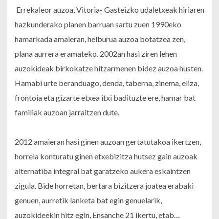
Errekaleor auzoa, Vitoria- Gasteizko udaletxeak hiriaren
hazkunderako planen barruan sartu zuen 1990eko
hamarkada amaieran, helburua auzoa botatzea zen,
plana aurrera eramateko. 2002an hasi ziren lehen
auzokideak birkokatze hitzarmenen bidez auzoa husten.
Hamabi urte beranduago, denda, taberna, zinema, eliza,
frontoia eta gizarte etxea itxi badituzte ere, hamar bat
familiak auzoan jarraitzen dute.
2012 amaieran hasi ginen auzoan gertatutakoa ikertzen,
horrela konturatu ginen etxebizitza hutsez gain auzoak
alternatiba integral bat garatzeko aukera eskaintzen
zigula. Bide horretan, bertara bizitzera joatea erabaki
genuen, aurretik lanketa bat egin genuelarik,
auzokideekin hitz egin, Ensanche 21 ikertu, etab…