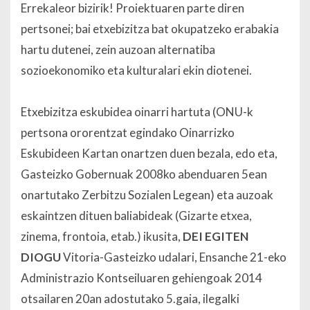
Errekaleor bizirik! Proiektuaren parte diren
pertsonei; bai etxebizitza bat okupatzeko erabakia
hartu dutenei, zein auzoan alternatiba
sozioekonomiko eta kulturalari ekin diotenei.
Etxebizitza eskubidea oinarri hartuta (ONU-k
pertsona ororentzat egindako Oinarrizko
Eskubideen Kartan onartzen duen bezala, edo eta,
Gasteizko Gobernuak 2008ko abenduaren 5ean
onartutako Zerbitzu Sozialen Legean) eta auzoak
eskaintzen dituen baliabideak (Gizarte etxea,
zinema, frontoia, etab.) ikusita,
DEI EGITEN
DIOGU
Vitoria-Gasteizko udalari, Ensanche 21-eko
Administrazio Kontseiluaren gehiengoak 2014
otsailaren 20an adostutako 5.gaia, ilegalki