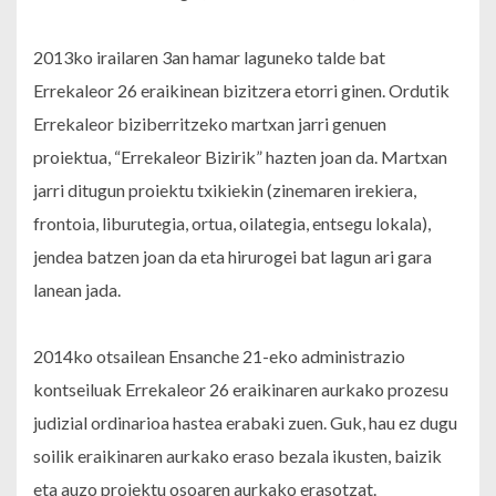
2013ko irailaren 3an hamar laguneko talde bat
Errekaleor 26 eraikinean bizitzera etorri ginen. Ordutik
Errekaleor biziberritzeko martxan jarri genuen
proiektua, “Errekaleor Bizirik” hazten joan da. Martxan
jarri ditugun proiektu txikiekin (zinemaren irekiera,
frontoia, liburutegia, ortua, oilategia, entsegu lokala),
jendea batzen joan da eta hirurogei bat lagun ari gara
lanean jada.
2014ko otsailean Ensanche 21-eko administrazio
kontseiluak Errekaleor 26 eraikinaren aurkako prozesu
judizial ordinarioa hastea erabaki zuen. Guk, hau ez dugu
soilik eraikinaren aurkako eraso bezala ikusten, baizik
eta auzo proiektu osoaren aurkako erasotzat.