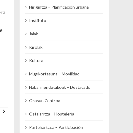
Hirigintza – Planificación urbana
era
Instituto
de
Jaiak
Kirolak
Kultura
Mugikortasuna – Movilidad
Nabarmendutakoak – Destacado
Osasun Zentroa
Ostalaritza – Hostelería
Partehartzea – Participación