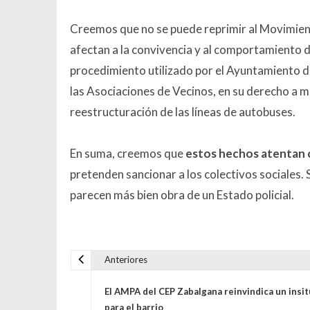
Creemos que no se puede reprimir al Movimien
afectan a la convivencia y al comportamiento de
procedimiento utilizado por el Ayuntamiento de
las Asociaciones de Vecinos, en su derecho a ma
reestructuración de las líneas de autobuses.
En suma, creemos que
estos hechos atentan c
pretenden sancionar a los colectivos sociales.
parecen más bien obra de un Estado policial.
Anteriores
Navegación de entrada
El AMPA del CEP Zabalgana reinvindic​a un insi
para el barrio