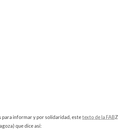
para informar y por solidaridad, este
texto de la FAB
Z
goza) que dice así: