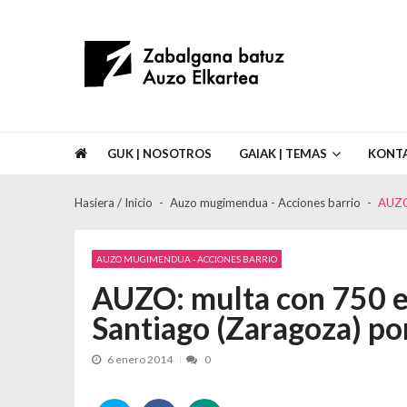
Skip to navigation
Skip to content
Asociación de Vecinos Zabalgana Bat
GUK | NOSOTROS
GAIAK | TEMAS
KONT
Hasiera / Inicio
Auzo mugimendua - Acciones barrio
AUZO:
AUZO MUGIMENDUA - ACCIONES BARRIO
AUZO: multa con 750 e
Santiago (Zaragoza) por
6 enero 2014
0