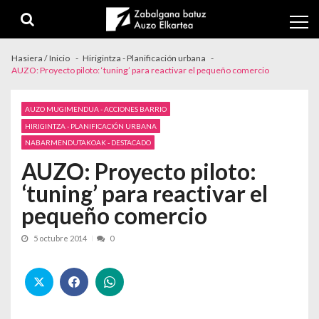
Skip to navigation
Skip to content
Hasiera / Inicio
Hirigintza - Planificación urbana
AUZO: Proyecto piloto: ‘tuning’ para reactivar el pequeño comercio
AUZO MUGIMENDUA - ACCIONES BARRIO
HIRIGINTZA - PLANIFICACIÓN URBANA
NABARMENDUTAKOAK - DESTACADO
AUZO: Proyecto piloto:
‘tuning’ para reactivar el
pequeño comercio
5 octubre 2014
0