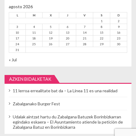
agosto 2026
L
M
X
J
V
S
D
1
2
3
4
5
6
7
8
9
10
11
12
13
14
15
16
17
18
19
20
21
22
23
24
25
26
27
28
29
30
31
« Jul
AZKEN BIDALKETAK
11 lerroa errealitate bat da – La Línea 11 es una realidad
Zabalganako Burger Fest
Udalak aintzat hartu du Zabalgana Batuzek Borinbizkarran
egindako eskaera – El Ayuntamiento atiende la petición de
Zabalgana Batuz en Borinbizkarra