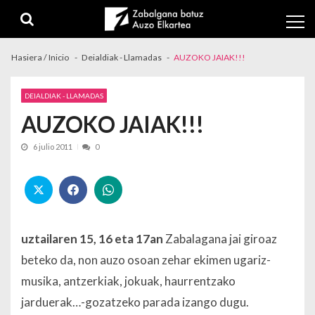
Skip to navigation
Skip to content
Hasiera / Inicio
Deialdiak - Llamadas
AUZOKO JAIAK!!!
DEIALDIAK - LLAMADAS
AUZOKO JAIAK!!!
6 julio 2011
0
uztailaren 15, 16 eta 17an
Zabalagana jai giroaz
beteko da, non auzo osoan zehar ekimen ugariz-
musika, antzerkiak, jokuak, haurrentzako
jarduerak…-gozatzeko parada izango dugu.