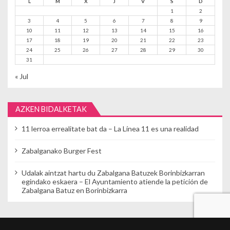
L
M
X
J
V
S
D
1
2
3
4
5
6
7
8
9
10
11
12
13
14
15
16
17
18
19
20
21
22
23
24
25
26
27
28
29
30
31
« Jul
AZKEN BIDALKETAK
11 lerroa errealitate bat da – La Línea 11 es una realidad
Zabalganako Burger Fest
Udalak aintzat hartu du Zabalgana Batuzek Borinbizkarran
egindako eskaera – El Ayuntamiento atiende la petición de
Zabalgana Batuz en Borinbizkarra