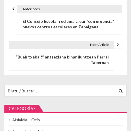
Anteriores
Navegación de entradas
El Consejo Escolar reclama crear “con urgencia”
nuevos centros escolares en Zabalgana
Next Article
“Buah txabal!” antzezlana bihar iluntzean Parral
Tabernan
Buscar para:
CATEGORÍAS
Aisialdia – Ocio