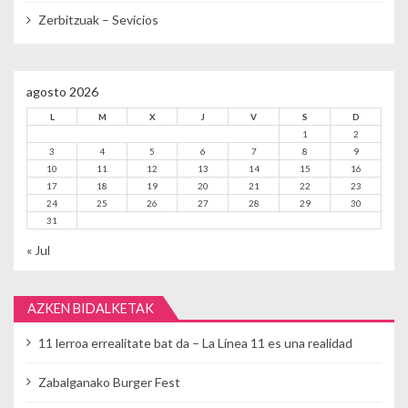
Zerbitzuak – Sevicios
agosto 2026
L
M
X
J
V
S
D
1
2
3
4
5
6
7
8
9
10
11
12
13
14
15
16
17
18
19
20
21
22
23
24
25
26
27
28
29
30
31
« Jul
AZKEN BIDALKETAK
11 lerroa errealitate bat da – La Línea 11 es una realidad
Zabalganako Burger Fest