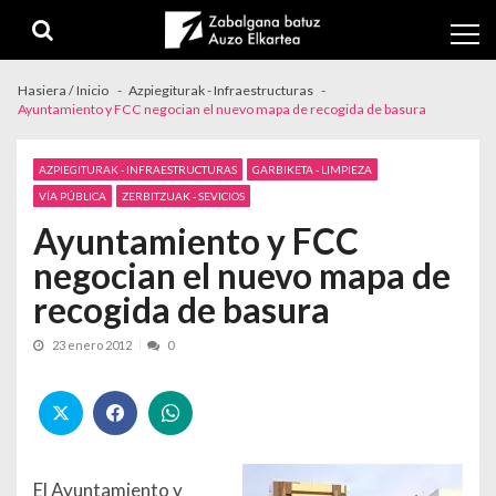
Skip to navigation
Skip to content
Hasiera / Inicio
Azpiegiturak - Infraestructuras
Ayuntamiento y FCC negocian el nuevo mapa de recogida de basura
AZPIEGITURAK - INFRAESTRUCTURAS
GARBIKETA - LIMPIEZA
VÍA PÚBLICA
ZERBITZUAK - SEVICIOS
Ayuntamiento y FCC
negocian el nuevo mapa de
recogida de basura
23 enero 2012
0
El Ayuntamiento y