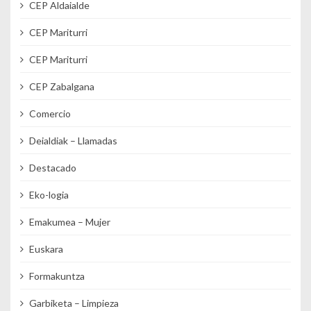
CEP Aldaialde
CEP Mariturri
CEP Mariturri
CEP Zabalgana
Comercio
Deialdiak – Llamadas
Destacado
Eko-logia
Emakumea – Mujer
Euskara
Formakuntza
Garbiketa – Limpieza