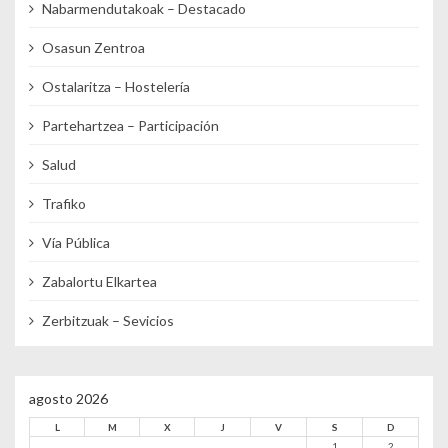
Nabarmendutakoak – Destacado
Osasun Zentroa
Ostalaritza – Hostelería
Partehartzea – Participación
Salud
Trafiko
Vía Pública
Zabalortu Elkartea
Zerbitzuak – Sevicios
agosto 2026
L
M
X
J
V
S
D
1
2