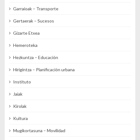
Garraioak – Transporte
Gertaerak – Sucesos
Gizarte Etxea
Hemeroteka
Hezkuntza – Educación
Hirigintza – Planificación urbana
Instituto
Jaiak
Kirolak
Kultura
Mugikortasuna – Movilidad