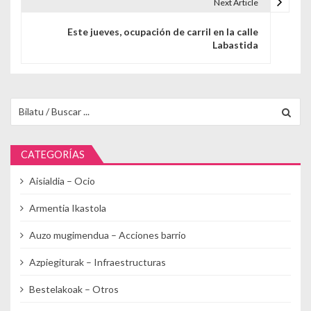
Next Article
Este jueves, ocupación de carril en la calle
Labastida
Buscar para:
CATEGORÍAS
Aisialdia – Ocio
Armentia Ikastola
Auzo mugimendua – Acciones barrio
Azpiegiturak – Infraestructuras
Bestelakoak – Otros