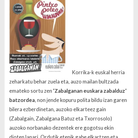
Korrika-k euskal herria
zeharkatu behar zuela eta, auzo mailan bultzada
emateko sortu zen
‘Zabalganan euskara zabalduz’
batzordea
, non jende kopuru polita bildu izan garen
bilera ezberdinetan, auzoko elkarteez gain
(Zabalgain, Zabalgana Batuz eta Txorrosolo)
auzoko norbanako dezentek ere gogotsu ekin
dioten lanari. Ordutik etenik gabe elkartzen eta