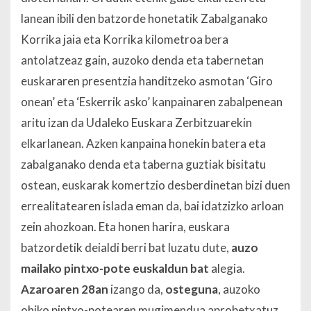
lanean ibili den batzorde honetatik Zabalganako
Korrika jaia eta Korrika kilometroa bera
antolatzeaz gain, auzoko denda eta tabernetan
euskararen presentzia handitzeko asmotan ‘Giro
onean’ eta ‘Eskerrik asko’ kanpainaren zabalpenean
aritu izan da Udaleko Euskara Zerbitzuarekin
elkarlanean. Azken kanpaina honekin batera eta
zabalganako denda eta taberna guztiak bisitatu
ostean, euskarak komertzio desberdinetan bizi duen
errealitatearen islada eman da, bai idatzizko arloan
zein ahozkoan. Eta honen harira, euskara
batzordetik deialdi berri bat luzatu dute,
auzo
mailako pintxo-pote euskaldun bat
alegia.
Azaroaren 28an
izango da,
osteguna
, auzoko
ohiko pintxo-potearen mugimendua aprobetxatuz