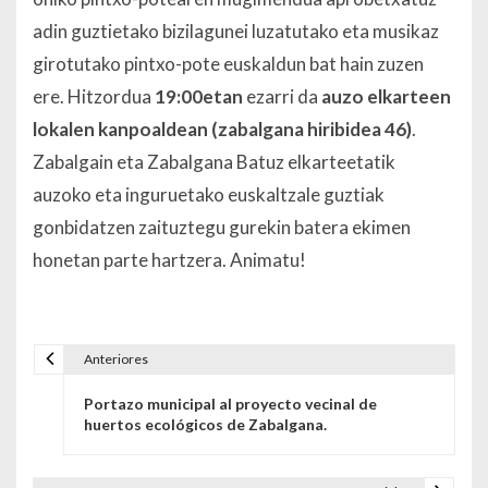
adin guztietako bizilagunei luzatutako eta musikaz
girotutako pintxo-pote euskaldun bat hain zuzen
ere. Hitzordua
19:00etan
ezarri da
auzo elkarteen
lokalen kanpoaldean (zabalgana hiribidea 46)
.
Zabalgain eta Zabalgana Batuz elkarteetatik
auzoko eta inguruetako euskaltzale guztiak
gonbidatzen zaituztegu gurekin batera ekimen
honetan parte hartzera. Animatu!
Anteriores
Navegación de entradas
Portazo municipal al proyecto vecinal de
huertos ecológicos de Zabalgana.