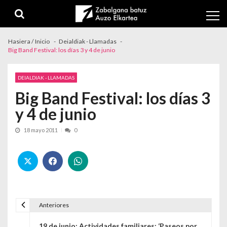
Skip to navigation
Skip to content
Hasiera / Inicio
Deialdiak - Llamadas
Big Band Festival: los días 3 y 4 de junio
DEIALDIAK - LLAMADAS
Big Band Festival: los días 3
y 4 de junio
18 mayo 2011
0
Anteriores
Navegación de entradas
19 de junio: Actividades familiares: ‘Paseos por