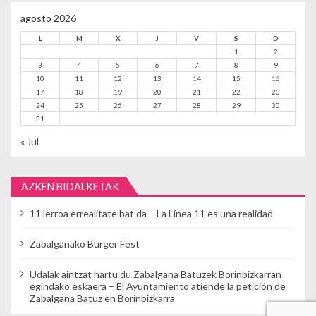
agosto 2026
L
M
X
J
V
S
D
1
2
3
4
5
6
7
8
9
10
11
12
13
14
15
16
17
18
19
20
21
22
23
24
25
26
27
28
29
30
31
« Jul
AZKEN BIDALKETAK
11 lerroa errealitate bat da – La Línea 11 es una realidad
Zabalganako Burger Fest
Udalak aintzat hartu du Zabalgana Batuzek Borinbizkarran
egindako eskaera – El Ayuntamiento atiende la petición de
Zabalgana Batuz en Borinbizkarra