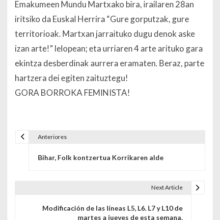
Emakumeen Mundu Martxako bira, irailaren 28an
iritsiko da Euskal Herrira “Gure gorputzak, gure
territorioak. Martxan jarraituko dugu denok aske
izan arte!” lelopean; eta urriaren 4 arte arituko gara
ekintza desberdinak aurrera eramaten. Beraz, parte
hartzera dei egiten zaituztegu!
GORA BORROKA FEMINISTA!
Anteriores
Navegación de entradas
Bihar, Folk kontzertua Korrikaren alde
Next Article
Modificación de las líneas L5, L6. L7 y L10 de
martes a jueves de esta semana.