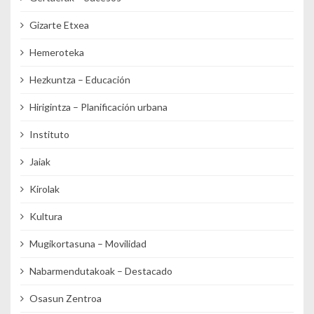
Gizarte Etxea
Hemeroteka
Hezkuntza – Educación
Hirigintza – Planificación urbana
Instituto
Jaiak
Kirolak
Kultura
Mugikortasuna – Movilidad
Nabarmendutakoak – Destacado
Osasun Zentroa