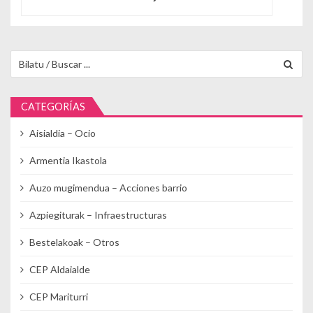
Buscar para:
CATEGORÍAS
Aisialdia – Ocio
Armentia Ikastola
Auzo mugimendua – Acciones barrio
Azpiegiturak – Infraestructuras
Bestelakoak – Otros
CEP Aldaialde
CEP Mariturri