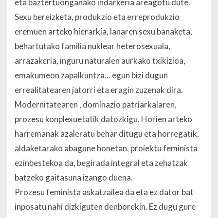
eta baztertuonganako indarkeria areagotu dute.
Sexu bereizketa, produkzio eta erreprodukzio
eremuen arteko hierarkia, lanaren sexu banaketa,
behartutako familia nuklear heterosexuala,
arrazakeria, inguru naturalen aurkako txikizioa,
emakumeon zapalkuntza… egun bizi dugun
errealitatearen jatorri eta eragin zuzenak dira.
Modernitatearen , dominazio patriarkalaren,
prozesu konplexuetatik datozkigu. Horien arteko
harremanak azaleratu behar ditugu eta horregatik,
aldaketarako abagune honetan, proiektu feminista
ezinbestekoa da, begirada integral eta zehatzak
batzeko gaitasuna izango duena.
Prozesu feminista askatzailea da eta ez dator bat
inposatu nahi dizkiguten denborekin. Ez dugu gure