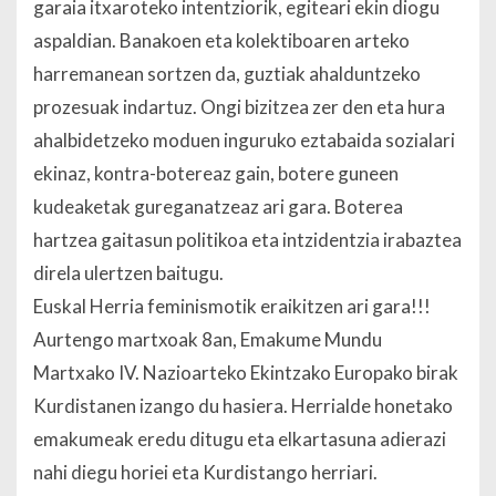
garaia itxaroteko intentziorik, egiteari ekin diogu
aspaldian. Banakoen eta kolektiboaren arteko
harremanean sortzen da, guztiak ahalduntzeko
prozesuak indartuz. Ongi bizitzea zer den eta hura
ahalbidetzeko moduen inguruko eztabaida sozialari
ekinaz, kontra-botereaz gain, botere guneen
kudeaketak gureganatzeaz ari gara. Boterea
hartzea gaitasun politikoa eta intzidentzia irabaztea
direla ulertzen baitugu.
Euskal Herria feminismotik eraikitzen ari gara!!!
Aurtengo martxoak 8an, Emakume Mundu
Martxako IV. Nazioarteko Ekintzako Europako birak
Kurdistanen izango du hasiera. Herrialde honetako
emakumeak eredu ditugu eta elkartasuna adierazi
nahi diegu horiei eta Kurdistango herriari.