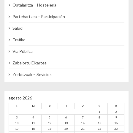
Ostalaritza – Hostelería
Partehartzea – Participación
Salud
Trafiko
Vía Pública
Zabalortu Elkartea
Zerbitzuak – Sevicios
agosto 2026
L
M
X
J
V
S
D
1
2
3
4
5
6
7
8
9
10
11
12
13
14
15
16
17
18
19
20
21
22
23