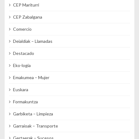
CEP Mariturri
CEP Zabalgana
Comercio
Deialdiak – Llamadas
Destacado
Eko-logia
Emakumea – Mujer
Euskara
Formakuntza
Garbiketa – Limpieza
Garraioak – Transporte
Gertaerak – Sucesos