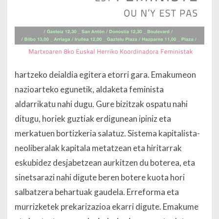
hartzeko deialdia egitera etorri gara. Emakumeon
nazioarteko egunetik, aldaketa feminista
aldarrikatu nahi dugu. Gure bizitzak ospatu nahi
ditugu, horiek guztiak erdigunean ipiniz eta
merkatuen bortizkeria salatuz. Sistema kapitalista-
neoliberalak kapitala metatzean eta hiritarrak
eskubidez desjabetzean aurkitzen du boterea, eta
sinetsarazi nahi digute beren botere kuota hori
salbatzera behartuak gaudela. Erreforma eta
murrizketek prekarizazioa ekarri digute. Emakume