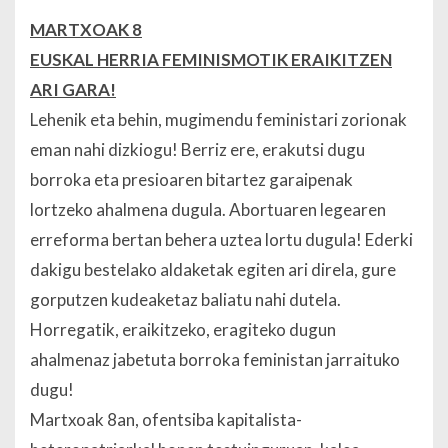
MARTXOAK 8
EUSKAL HERRIA FEMINISMOTIK ERAIKITZEN
ARI GARA!
Lehenik eta behin, mugimendu feministari zorionak
eman nahi dizkiogu! Berriz ere, erakutsi dugu
borroka eta presioaren bitartez garaipenak
lortzeko ahalmena dugula. Abortuaren legearen
erreforma bertan behera uztea lortu dugula! Ederki
dakigu bestelako aldaketak egiten ari direla, gure
gorputzen kudeaketaz baliatu nahi dutela.
Horregatik, eraikitzeko, eragiteko dugun
ahalmenaz jabetuta borroka feministan jarraituko
dugu!
Martxoak 8an, ofentsiba kapitalista-