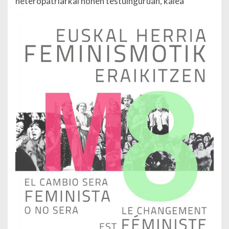
heteropatriarkal honen testuinguruan, kalea