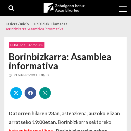
Skip to navigation
Skip to content
Hasiera / Inicio
Deialdiak - Llamadas
Borinbizkarra: Asamblea informativa
DEIALDIAK - LLAMADAS
Borinbizkarra: Asamblea
informativa
21 febrero 2011
0
Datorren hilaren 23an
, asteazkena,
auzoko elizan
arratseko 19:00etan.
Borinbizkarra sektoreko
batzar informatiboa
.
Borinbizkarrako zabor-