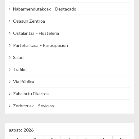
Nabarmendutakoak – Destacado
Osasun Zentroa
Ostalaritza – Hostelería
Partehartzea – Participación
Salud
Trafiko
Vía Pública
Zabalortu Elkartea
Zerbitzuak – Sevicios
agosto 2026
L
M
X
J
V
S
D