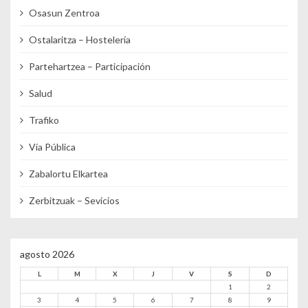
Osasun Zentroa
Ostalaritza – Hostelería
Partehartzea – Participación
Salud
Trafiko
Vía Pública
Zabalortu Elkartea
Zerbitzuak – Sevicios
agosto 2026
L
M
X
J
V
S
D
1
2
3
4
5
6
7
8
9