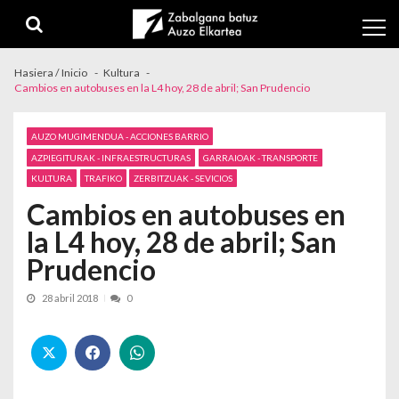
Skip to navigation
Skip to content
Hasiera / Inicio
Kultura
Cambios en autobuses en la L4 hoy, 28 de abril; San Prudencio
AUZO MUGIMENDUA - ACCIONES BARRIO
AZPIEGITURAK - INFRAESTRUCTURAS
GARRAIOAK - TRANSPORTE
KULTURA
TRAFIKO
ZERBITZUAK - SEVICIOS
Cambios en autobuses en
la L4 hoy, 28 de abril; San
Prudencio
28 abril 2018
0