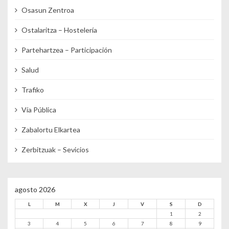
Osasun Zentroa
Ostalaritza – Hostelería
Partehartzea – Participación
Salud
Trafiko
Vía Pública
Zabalortu Elkartea
Zerbitzuak – Sevicios
agosto 2026
L
M
X
J
V
S
D
1
2
3
4
5
6
7
8
9