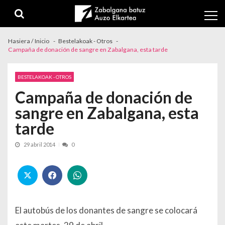
Skip to navigation
Skip to content
Hasiera / Inicio
Bestelakoak - Otros
Campaña de donación de sangre en Zabalgana, esta tarde
BESTELAKOAK - OTROS
Campaña de donación de
sangre en Zabalgana, esta
tarde
29 abril 2014
0
El autobús de los donantes de sangre se colocará