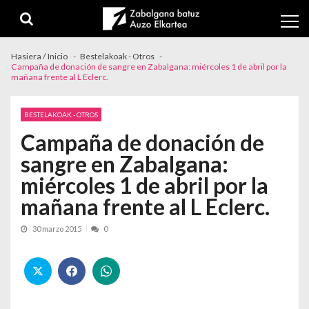
Skip to navigation
Skip to content
Hasiera / Inicio
Bestelakoak - Otros
Campaña de donación de sangre en Zabalgana: miércoles 1 de abril por la
mañana frente al L Eclerc.
BESTELAKOAK - OTROS
Campaña de donación de
sangre en Zabalgana:
miércoles 1 de abril por la
mañana frente al L Eclerc.
30 marzo 2015
0