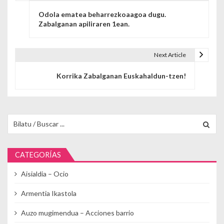
Navegación de entradas
Odola ematea beharrezkoaagoa dugu.
Zabalganan apiliraren 1ean.
Next Article
Korrika Zabalganan Euskahaldun-tzen!
Buscar para:
CATEGORÍAS
Aisialdia – Ocio
Armentia Ikastola
Auzo mugimendua – Acciones barrio