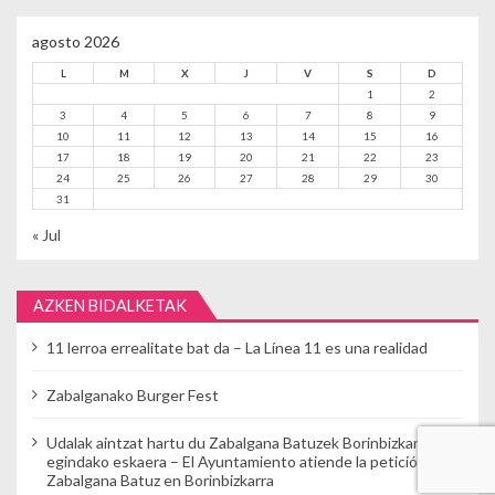
agosto 2026
L
M
X
J
V
S
D
1
2
3
4
5
6
7
8
9
10
11
12
13
14
15
16
17
18
19
20
21
22
23
24
25
26
27
28
29
30
31
« Jul
AZKEN BIDALKETAK
11 lerroa errealitate bat da – La Línea 11 es una realidad
Zabalganako Burger Fest
Udalak aintzat hartu du Zabalgana Batuzek Borinbizkarran
egindako eskaera – El Ayuntamiento atiende la petición de
Zabalgana Batuz en Borinbizkarra