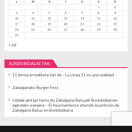
L
M
X
J
V
S
D
1
2
3
4
5
6
7
8
9
10
11
12
13
14
15
16
17
18
19
20
21
22
23
24
25
26
27
28
29
30
31
« Jul
AZKEN BIDALKETAK
11 lerroa errealitate bat da – La Línea 11 es una realidad
Zabalganako Burger Fest
Udalak aintzat hartu du Zabalgana Batuzek Borinbizkarran
egindako eskaera – El Ayuntamiento atiende la petición de
Zabalgana Batuz en Borinbizkarra