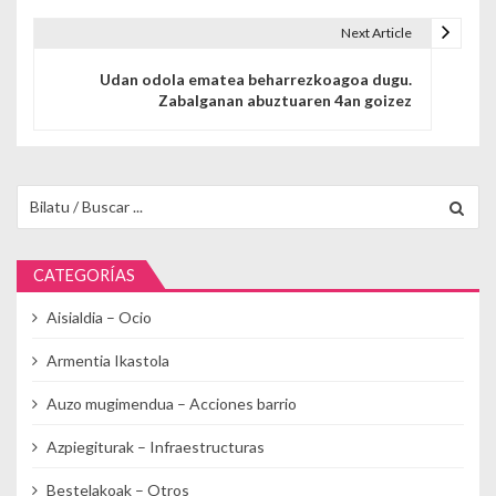
Next Article
Udan odola ematea beharrezkoagoa dugu.
Zabalganan abuztuaren 4an goizez
Buscar para:
CATEGORÍAS
Aisialdia – Ocio
Armentia Ikastola
Auzo mugimendua – Acciones barrio
Azpiegiturak – Infraestructuras
Bestelakoak – Otros