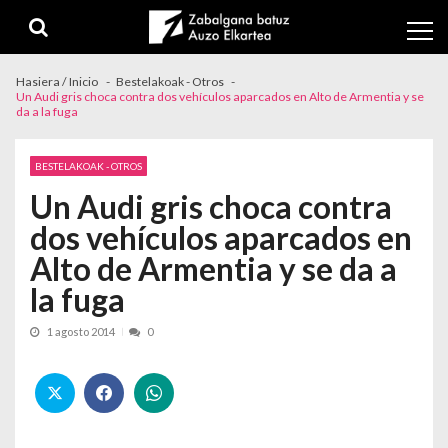
Skip to navigation
Skip to content
Hasiera / Inicio
Bestelakoak - Otros
Un Audi gris choca contra dos vehículos aparcados en Alto de Armentia y se
da a la fuga
BESTELAKOAK - OTROS
Un Audi gris choca contra
dos vehículos aparcados en
Alto de Armentia y se da a
la fuga
1 agosto 2014
0