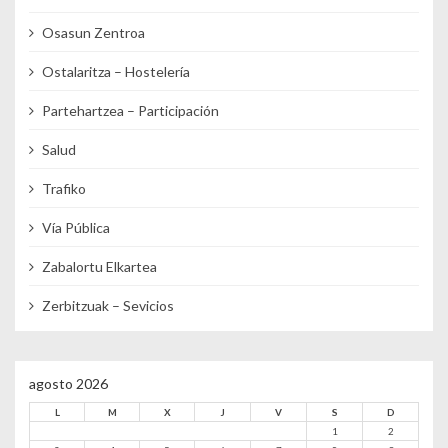
Osasun Zentroa
Ostalaritza – Hostelería
Partehartzea – Participación
Salud
Trafiko
Vía Pública
Zabalortu Elkartea
Zerbitzuak – Sevicios
agosto 2026
L
M
X
J
V
S
D
1
2