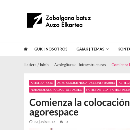
Skip to navigation
Skip to content
Asociación de Vecinos Zabalgana Bat
GUK | NOSOTROS
GAIAK | TEMAS
KONT
Hasiera / Inicio
Azpiegiturak - Infraestructuras
Comienza la
AISIALDIA - OCIO
AUZO MUGIMENDUA - ACCIONES BARRIO
AZPIEG
NABARMENDUTAKOAK - DESTACADO
PARTEHARTZEA - PARTICIPACIÓ
Comienza la colocación d
agorespace
23 junio 2015
0