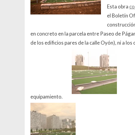
Esta obra
co
el Boletín O
construcción
en concreto en la parcela entre Paseo de Pág
de los edificios pares de la calle Oyón), ni a los
equipamiento.