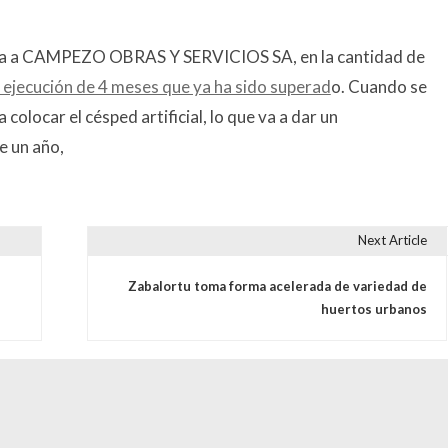
ada a CAMPEZO OBRAS Y SERVICIOS SA, en la cantidad de
 ejecución de 4 meses que ya ha sido superad
o. Cuando se
olocar el césped artificial, lo que va a dar un
e un año,
Next Article
s
Zabalortu toma forma acelerada de variedad de
huertos urbanos