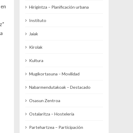
 en
Hirigintza – Planificación urbana
Instituto
z”
ra
Jaiak
Kirolak
Kultura
Mugikortasuna – Movilidad
Nabarmendutakoak – Destacado
Osasun Zentroa
Ostalaritza – Hostelería
Partehartzea – Participación