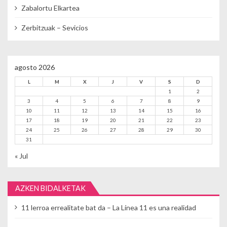
Zabalortu Elkartea
Zerbitzuak – Sevicios
agosto 2026
L
M
X
J
V
S
D
1
2
3
4
5
6
7
8
9
10
11
12
13
14
15
16
17
18
19
20
21
22
23
24
25
26
27
28
29
30
31
« Jul
AZKEN BIDALKETAK
11 lerroa errealitate bat da – La Línea 11 es una realidad