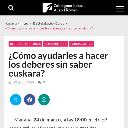
Skip to navigation
Skip to content
Hasiera / Inicio
Bestelakoak - Otros
¿Cómo ayudarles a hacer los deberes sin saber euskara?
BESTELAKOAK - OTROS
CEP MARITURRI
FORMAKUNTZA
¿Cómo ayudarles a hacer
los deberes sin saber
euskara?
23 marzo 2015
0
Mañana,
24 de marzo, a las 18:00
en el CEP