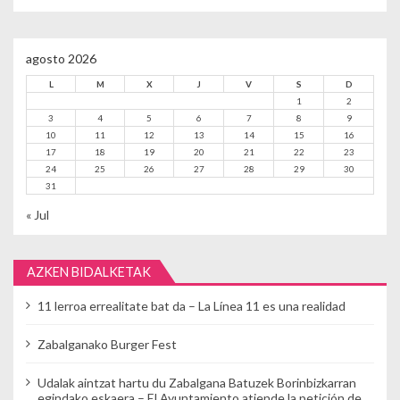
agosto 2026
L
M
X
J
V
S
D
1
2
3
4
5
6
7
8
9
10
11
12
13
14
15
16
17
18
19
20
21
22
23
24
25
26
27
28
29
30
31
« Jul
AZKEN BIDALKETAK
11 lerroa errealitate bat da – La Línea 11 es una realidad
Zabalganako Burger Fest
Udalak aintzat hartu du Zabalgana Batuzek Borinbizkarran
egindako eskaera – El Ayuntamiento atiende la petición de