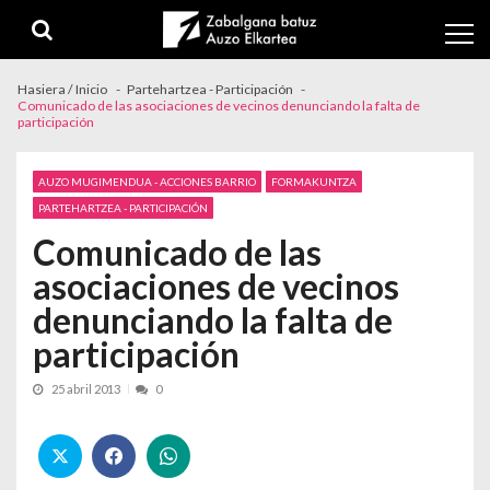
Skip to navigation
Skip to content
Hasiera / Inicio
Partehartzea - Participación
Comunicado de las asociaciones de vecinos denunciando la falta de
participación
AUZO MUGIMENDUA - ACCIONES BARRIO
FORMAKUNTZA
PARTEHARTZEA - PARTICIPACIÓN
Comunicado de las
asociaciones de vecinos
denunciando la falta de
participación
25 abril 2013
0