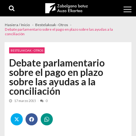
Skip to navigation
Skip to content
Hasiera / Inicio
Bestelakoak - Otros
Debate parlamentario sobre el pago en plazo sobre las ayudas a la
conciliación
BESTELAKOAK - OTROS
Debate parlamentario
sobre el pago en plazo
sobre las ayudas a la
conciliación
17 marzo 2015
0