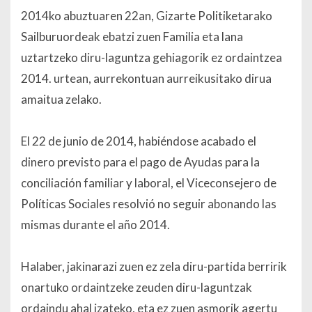
2014ko abuztuaren 22an, Gizarte Politiketarako
Sailburuordeak ebatzi zuen Familia eta lana
uztartzeko diru-laguntza gehiagorik ez ordaintzea
2014. urtean, aurrekontuan aurreikusitako dirua
amaitua zelako.
El 22 de junio de 2014, habiéndose acabado el
dinero previsto para el pago de Ayudas para la
conciliación familiar y laboral, el Viceconsejero de
Políticas Sociales resolvió no seguir abonando las
mismas durante el año 2014.
Halaber, jakinarazi zuen ez zela diru-partida berririk
onartuko ordaintzeke zeuden diru-laguntzak
ordaindu ahal izateko, eta ez zuen asmorik agertu