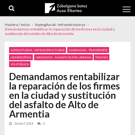
Skip to navigation
Skip to content
Hasiera / Inicio
Azpiegiturak - Infraestructuras
Demandamos rentabilizar la reparación de los firmes en la ciudad y
sustitución del asfalto de Alto de Armentia
AZPIEGITURAK - INFRAESTRUCTURAS
GARRAIOAK - TRANSPORTE
HEMEROTEKA
HIRIGINTZA - PLANIFICACIÓN URBANA
TRAFIKO
VÍA PÚBLICA
Demandamos rentabilizar
la reparación de los firmes
en la ciudad y sustitución
del asfalto de Alto de
Armentia
30 abril 2014
0