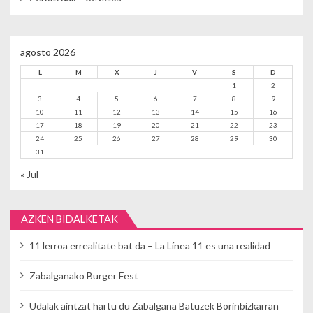
agosto 2026
L
M
X
J
V
S
D
1
2
3
4
5
6
7
8
9
10
11
12
13
14
15
16
17
18
19
20
21
22
23
24
25
26
27
28
29
30
31
« Jul
AZKEN BIDALKETAK
11 lerroa errealitate bat da – La Línea 11 es una realidad
Zabalganako Burger Fest
Udalak aintzat hartu du Zabalgana Batuzek Borinbizkarran