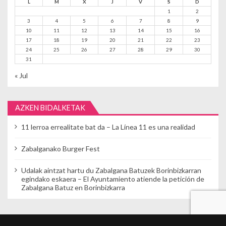
L
M
X
J
V
S
D
1
2
3
4
5
6
7
8
9
10
11
12
13
14
15
16
17
18
19
20
21
22
23
24
25
26
27
28
29
30
31
« Jul
AZKEN BIDALKETAK
11 lerroa errealitate bat da – La Línea 11 es una realidad
Zabalganako Burger Fest
Udalak aintzat hartu du Zabalgana Batuzek Borinbizkarran
egindako eskaera – El Ayuntamiento atiende la petición de
Zabalgana Batuz en Borinbizkarra